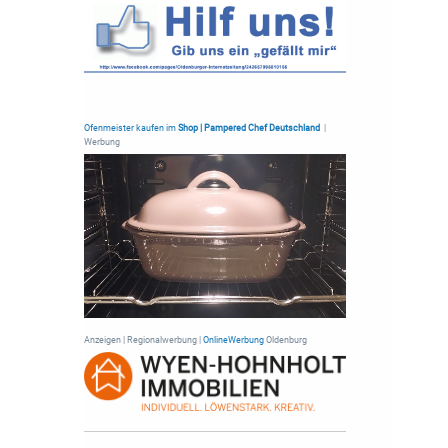
Ofenmeister kaufen im
Shop | Pampered Chef Deutschland
|
Werbung
Anzeigen | Regionalwerbung |
OnlineWerbung
Oldenburg