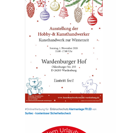
#OnlineWerbung für
Einbruchschutz
Alarmanlage FR.ED
von
Suritec
•
kostenloser Sicherheitscheck