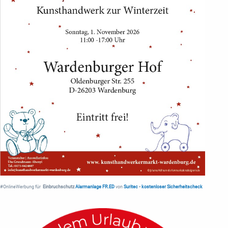
#OnlineWerbung für
Einbruchschutz
Alarmanlage FR.ED
von
Suritec
•
kostenloser Sicherheitscheck