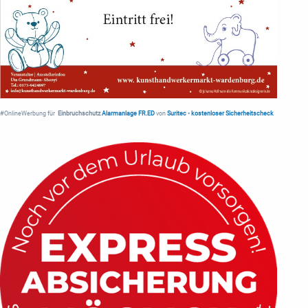
#OnlineWerbung für
Einbruchschutz
Alarmanlage FR.ED
von
Suritec
•
kostenloser Sicherheitscheck