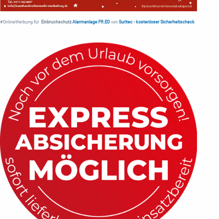
#OnlineWerbung für
Einbruchschutz
Alarmanlage FR.ED
von
Suritec
•
kostenloser Sicherheitscheck