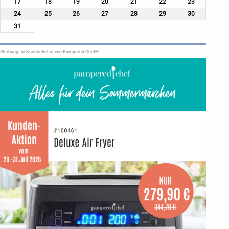
17
18
19
20
21
22
23
24
25
26
27
28
29
30
31
Werbung für Küchenhelfer von Pampered Chef®