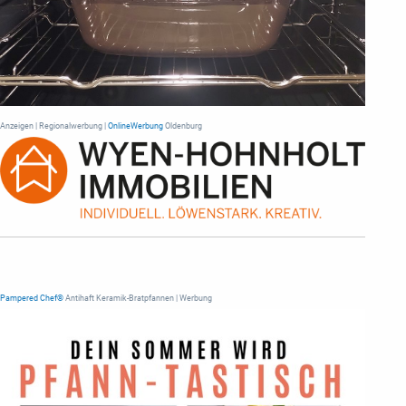
Anzeigen | Regionalwerbung |
OnlineWerbung
Oldenburg
Pampered Chef®
Antihaft Keramik-Bratpfannen | Werbung