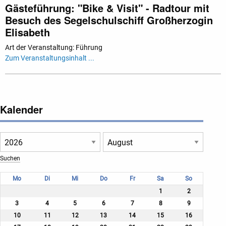
Gästeführung: "Bike & Visit" - Radtour mit
Besuch des Segelschulschiff Großherzogin
Elisabeth
Art der Veranstaltung: Führung
Zum Veranstaltungsinhalt ...
Kalender
Mo
Di
Mi
Do
Fr
Sa
So
1
2
3
4
5
6
7
8
9
10
11
12
13
14
15
16