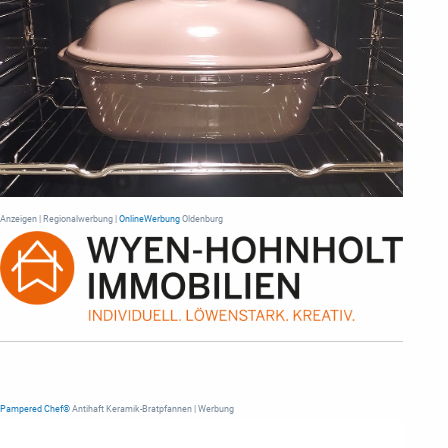
Anzeigen | Regionalwerbung |
OnlineWerbung
Oldenburg
Pampered Chef®
Antihaft Keramik-Bratpfannen | Werbung