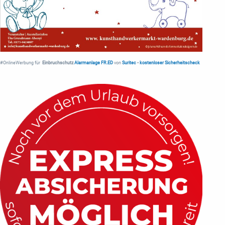
#OnlineWerbung für
Einbruchschutz
Alarmanlage FR.ED
von
Suritec
•
kostenloser Sicherheitscheck