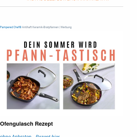
Pampered Chef®
Antihaft Keramik-Bratpfannen | Werbung
Ofengulasch Rezept
ohne Anbraten -
Rezept hier ...