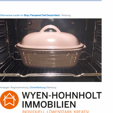
Ofenmeister kaufen im
Shop | Pampered Chef Deutschland
| Werbung
Anzeigen | Regionalwerbung |
OnlineWerbung
Oldenburg