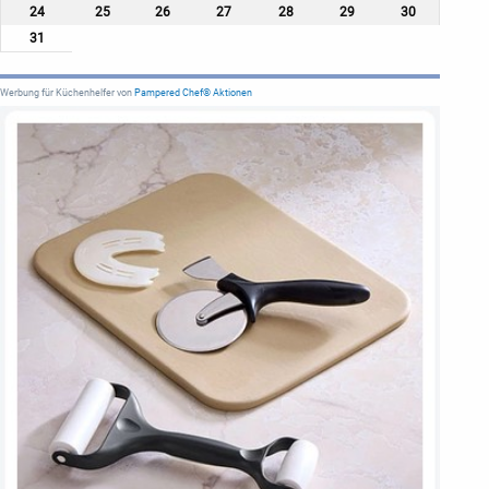
24
25
26
27
28
29
30
31
Werbung für Küchenhelfer von
Pampered Chef® Aktionen