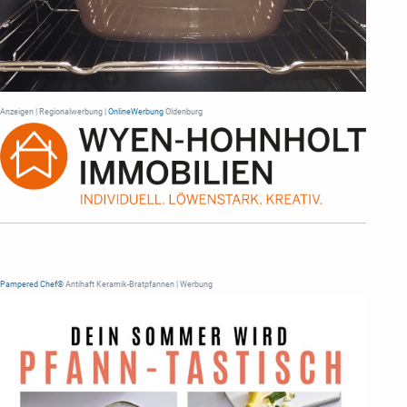
Anzeigen | Regionalwerbung |
OnlineWerbung
Oldenburg
Pampered Chef®
Antihaft Keramik-Bratpfannen | Werbung