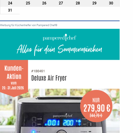
24
25
26
27
28
29
30
31
Werbung für Küchenhelfer von Pampered Chef®