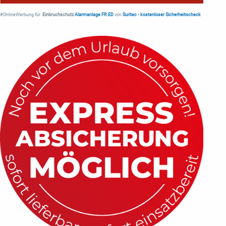
#OnlineWerbung für
Einbruchschutz
Alarmanlage FR.ED
von
Suritec
•
kostenloser Sicherheitscheck