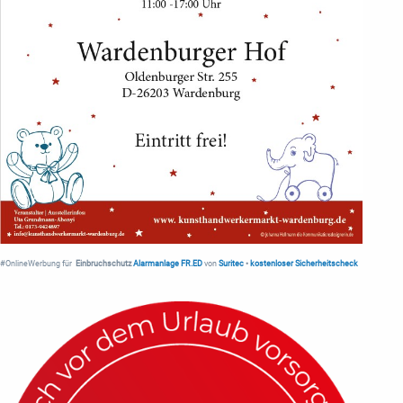
#OnlineWerbung für
Einbruchschutz
Alarmanlage FR.ED
von
Suritec
•
kostenloser Sicherheitscheck