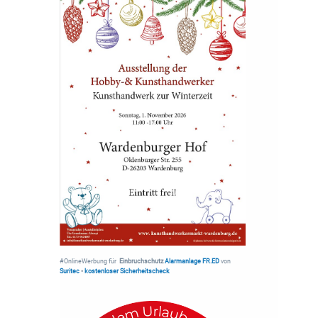
#OnlineWerbung für
Einbruchschutz
Alarmanlage FR.ED
von
Suritec
•
kostenloser Sicherheitscheck