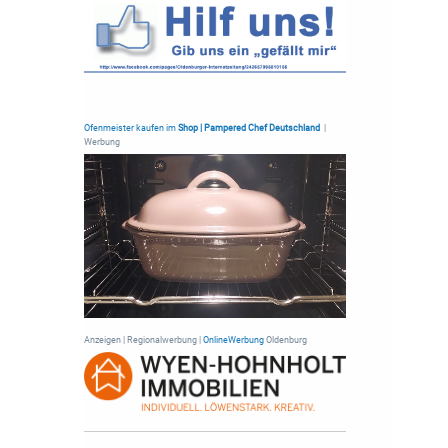
Ofenmeister kaufen im
Shop | Pampered Chef Deutschland
|
Werbung
Anzeigen | Regionalwerbung |
OnlineWerbung
Oldenburg