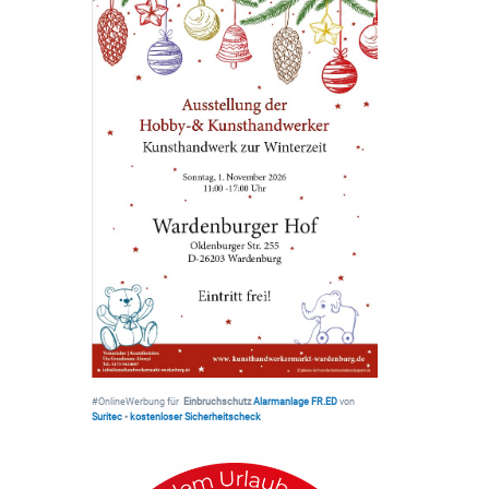
#OnlineWerbung für
Einbruchschutz
Alarmanlage FR.ED
von
Suritec
•
kostenloser Sicherheitscheck