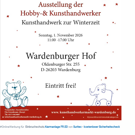
#OnlineWerbung für
Einbruchschutz
Alarmanlage FR.ED
von
Suritec
•
kostenloser Sicherheitscheck