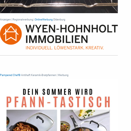
Anzeigen | Regionalwerbung |
OnlineWerbung
Oldenburg
Pampered Chef®
Antihaft Keramik-Bratpfannen | Werbung