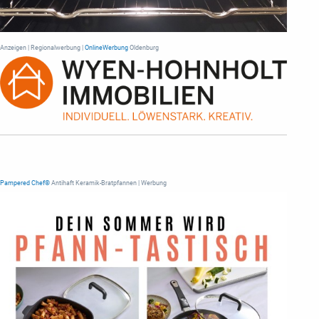
Anzeigen | Regionalwerbung |
OnlineWerbung
Oldenburg
Pampered Chef®
Antihaft Keramik-Bratpfannen | Werbung