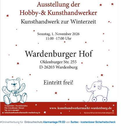
#OnlineWerbung für
Einbruchschutz
Alarmanlage FR.ED
von
Suritec
•
kostenloser Sicherheitscheck