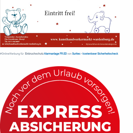
#OnlineWerbung für
Einbruchschutz
Alarmanlage FR.ED
von
Suritec
•
kostenloser Sicherheitscheck