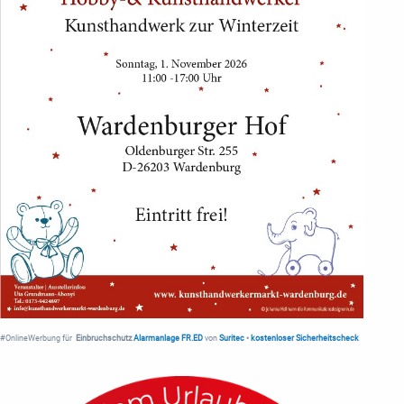
#OnlineWerbung für
Einbruchschutz
Alarmanlage FR.ED
von
Suritec
•
kostenloser Sicherheitscheck