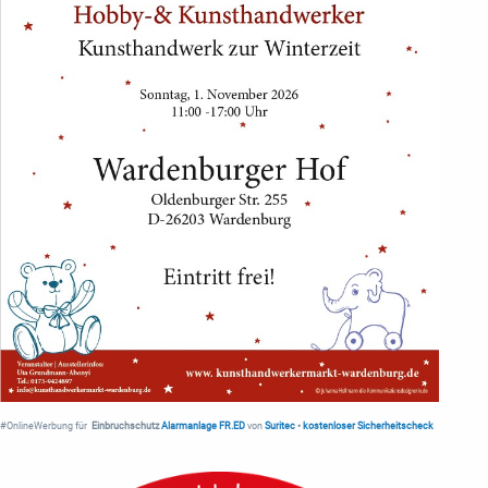
#OnlineWerbung für
Einbruchschutz
Alarmanlage FR.ED
von
Suritec
•
kostenloser Sicherheitscheck