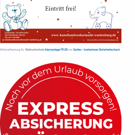
#OnlineWerbung für
Einbruchschutz
Alarmanlage FR.ED
von
Suritec
•
kostenloser Sicherheitscheck