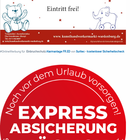
#OnlineWerbung für
Einbruchschutz
Alarmanlage FR.ED
von
Suritec
•
kostenloser Sicherheitscheck