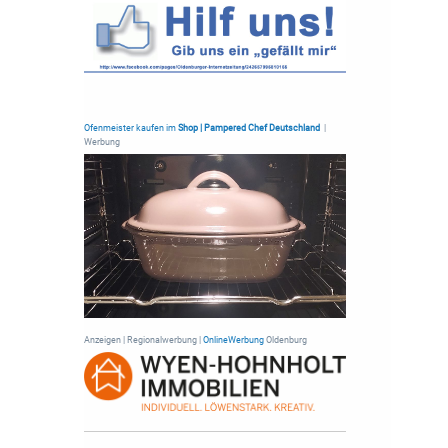
Ofenmeister kaufen im
Shop | Pampered Chef Deutschland
|
Werbung
Anzeigen | Regionalwerbung |
OnlineWerbung
Oldenburg