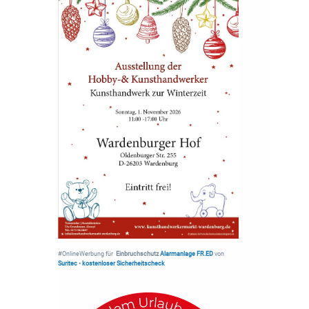
#OnlineWerbung für
Einbruchschutz
Alarmanlage FR.ED
von
Suritec
•
kostenloser Sicherheitscheck