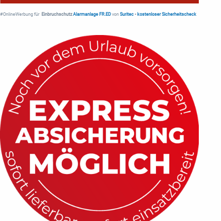
#OnlineWerbung für
Einbruchschutz
Alarmanlage FR.ED
von
Suritec
•
kostenloser Sicherheitscheck