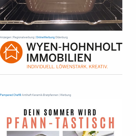
Anzeigen | Regionalwerbung |
OnlineWerbung
Oldenburg
Pampered Chef®
Antihaft Keramik-Bratpfannen | Werbung