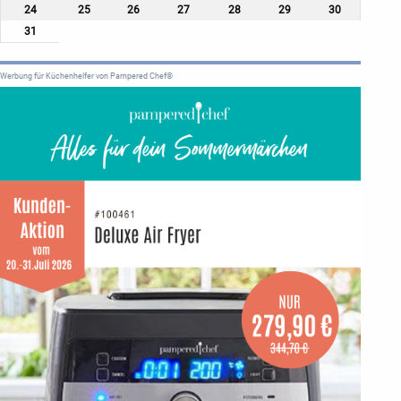
24
25
26
27
28
29
30
31
Werbung für Küchenhelfer von Pampered Chef®