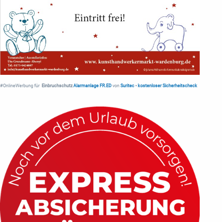
#OnlineWerbung für
Einbruchschutz
Alarmanlage FR.ED
von
Suritec
•
kostenloser Sicherheitscheck