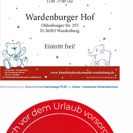
#OnlineWerbung für
Einbruchschutz
Alarmanlage FR.ED
von
Suritec
•
kostenloser Sicherheitscheck