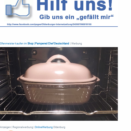
Ofenmeister kaufen im
Shop | Pampered Chef Deutschland
| Werbung
Anzeigen | Regionalwerbung |
OnlineWerbung
Oldenburg