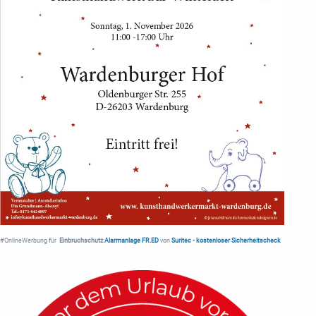
#OnlineWerbung für
Einbruchschutz
Alarmanlage FR.ED
von
Suritec
•
kostenloser Sicherheitscheck