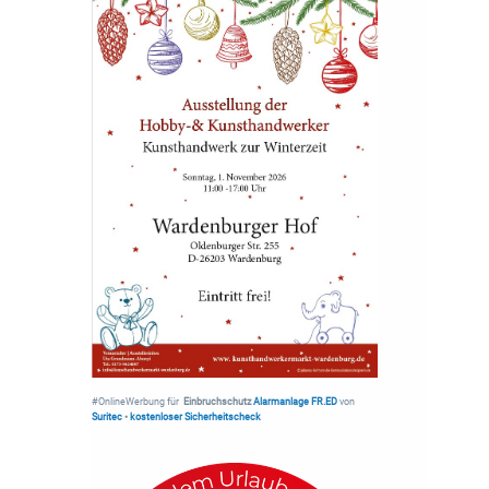
#OnlineWerbung für
Einbruchschutz
Alarmanlage FR.ED
von
Suritec
•
kostenloser Sicherheitscheck