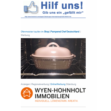
Ofenmeister kaufen im
Shop | Pampered Chef Deutschland
|
Werbung
Anzeigen | Regionalwerbung |
OnlineWerbung
Oldenburg