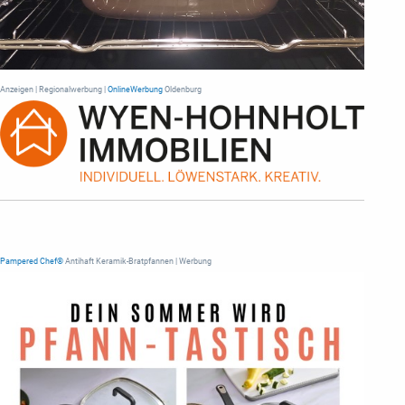
Anzeigen | Regionalwerbung |
OnlineWerbung
Oldenburg
Pampered Chef®
Antihaft Keramik-Bratpfannen | Werbung