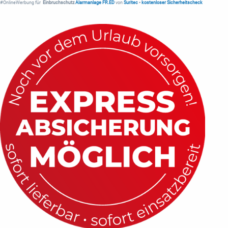
#OnlineWerbung für
Einbruchschutz
Alarmanlage FR.ED
von
Suritec
•
kostenloser Sicherheitscheck