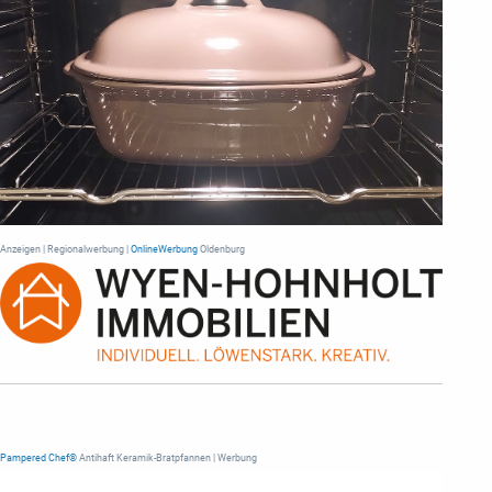
Anzeigen | Regionalwerbung |
OnlineWerbung
Oldenburg
Pampered Chef®
Antihaft Keramik-Bratpfannen | Werbung