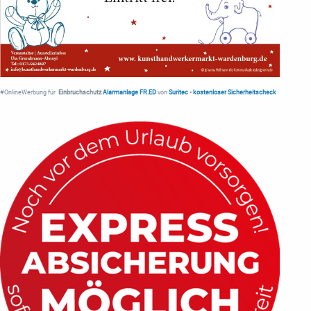
#OnlineWerbung für
Einbruchschutz
Alarmanlage FR.ED
von
Suritec
•
kostenloser Sicherheitscheck