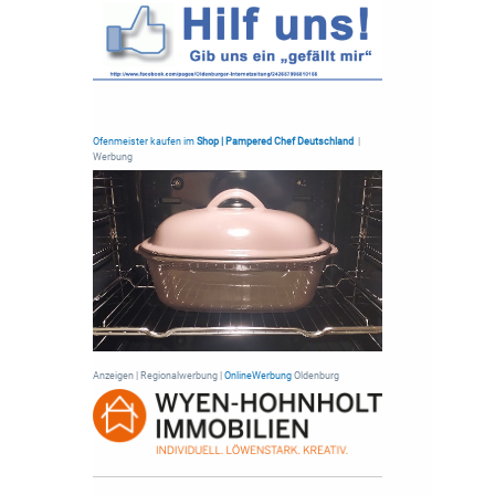
Ofenmeister kaufen im
Shop | Pampered Chef Deutschland
|
Werbung
Anzeigen | Regionalwerbung |
OnlineWerbung
Oldenburg