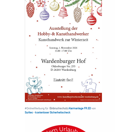
#OnlineWerbung für
Einbruchschutz
Alarmanlage FR.ED
von
Suritec
•
kostenloser Sicherheitscheck