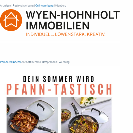
Anzeigen | Regionalwerbung |
OnlineWerbung
Oldenburg
Pampered Chef®
Antihaft Keramik-Bratpfannen | Werbung