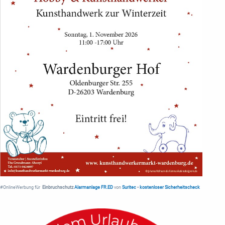
#OnlineWerbung für
Einbruchschutz
Alarmanlage FR.ED
von
Suritec
•
kostenloser Sicherheitscheck