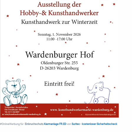
#OnlineWerbung für
Einbruchschutz
Alarmanlage FR.ED
von
Suritec
•
kostenloser Sicherheitscheck