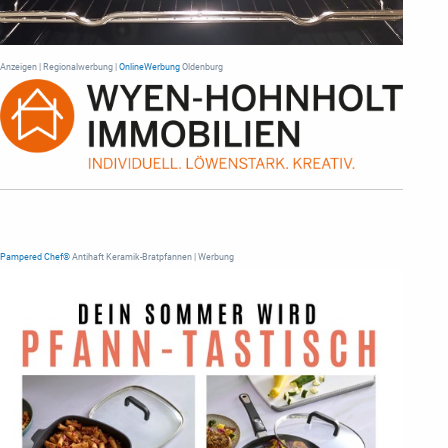
Anzeigen | Regionalwerbung |
OnlineWerbung
Oldenburg
Pampered Chef®
Antihaft Keramik-Bratpfannen | Werbung