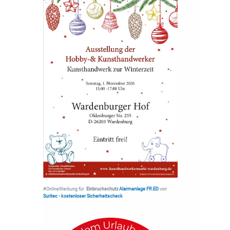
#OnlineWerbung für
Einbruchschutz
Alarmanlage FR.ED
von
Suritec
•
kostenloser Sicherheitscheck