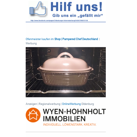
Ofenmeister kaufen im
Shop | Pampered Chef Deutschland
|
Werbung
Anzeigen | Regionalwerbung |
OnlineWerbung
Oldenburg