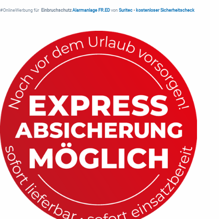
#OnlineWerbung für
Einbruchschutz
Alarmanlage FR.ED
von
Suritec
•
kostenloser Sicherheitscheck