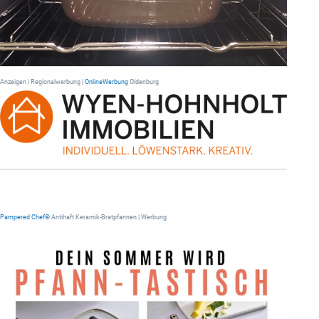
Anzeigen | Regionalwerbung |
OnlineWerbung
Oldenburg
Pampered Chef®
Antihaft Keramik-Bratpfannen | Werbung