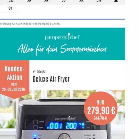
24
25
26
27
28
29
30
31
Werbung für Küchenhelfer von Pampered Chef®