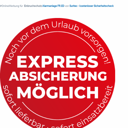
#OnlineWerbung für
Einbruchschutz
Alarmanlage FR.ED
von
Suritec
•
kostenloser Sicherheitscheck