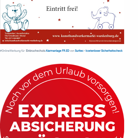
#OnlineWerbung für
Einbruchschutz
Alarmanlage FR.ED
von
Suritec
•
kostenloser Sicherheitscheck