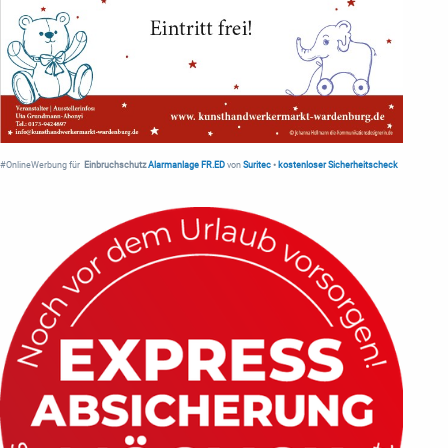
#OnlineWerbung für
Einbruchschutz
Alarmanlage FR.ED
von
Suritec
•
kostenloser Sicherheitscheck