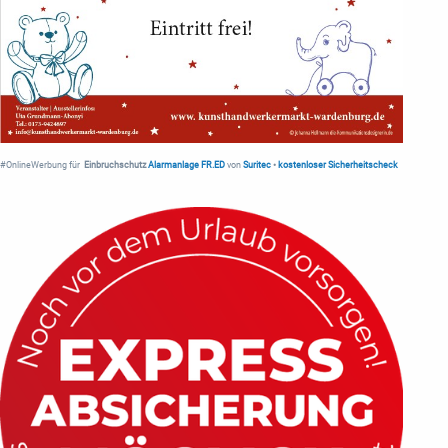
#OnlineWerbung für
Einbruchschutz
Alarmanlage FR.ED
von
Suritec
•
kostenloser Sicherheitscheck