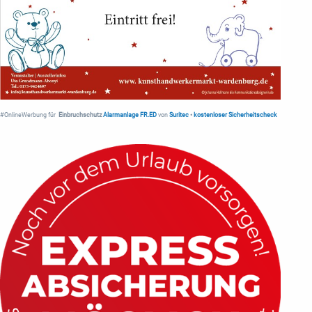
#OnlineWerbung für
Einbruchschutz
Alarmanlage FR.ED
von
Suritec
•
kostenloser Sicherheitscheck