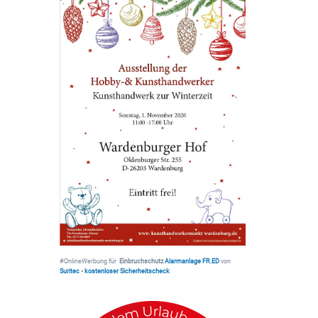
#OnlineWerbung für
Einbruchschutz
Alarmanlage FR.ED
von
Suritec
•
kostenloser Sicherheitscheck