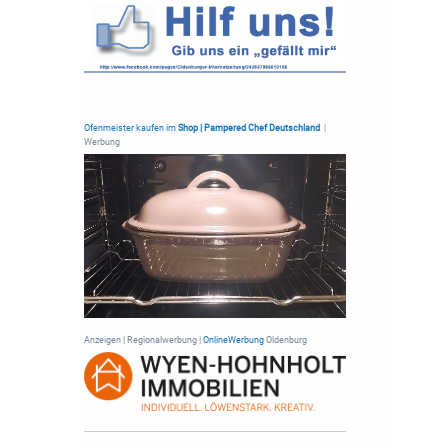
Ofenmeister kaufen im
Shop | Pampered Chef Deutschland
|
Werbung
Anzeigen | Regionalwerbung |
OnlineWerbung
Oldenburg