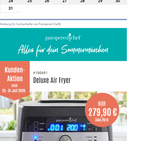
24
25
26
27
28
29
30
31
Werbung für Küchenhelfer von Pampered Chef®