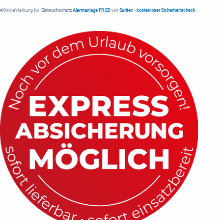
#OnlineWerbung für
Einbruchschutz
Alarmanlage FR.ED
von
Suritec
•
kostenloser Sicherheitscheck