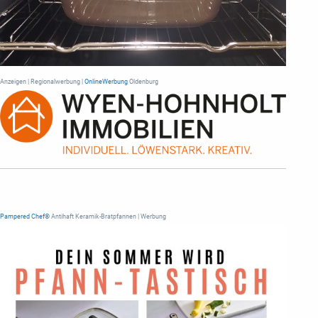
Anzeigen | Regionalwerbung |
OnlineWerbung
Oldenburg
Pampered Chef®
Antihaft Keramik-Bratpfannen | Werbung