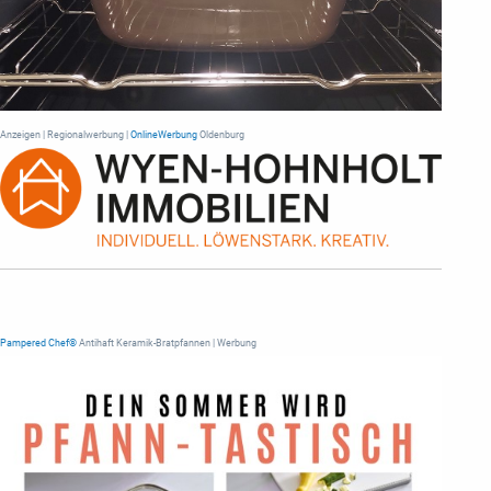
Anzeigen | Regionalwerbung |
OnlineWerbung
Oldenburg
Pampered Chef®
Antihaft Keramik-Bratpfannen | Werbung