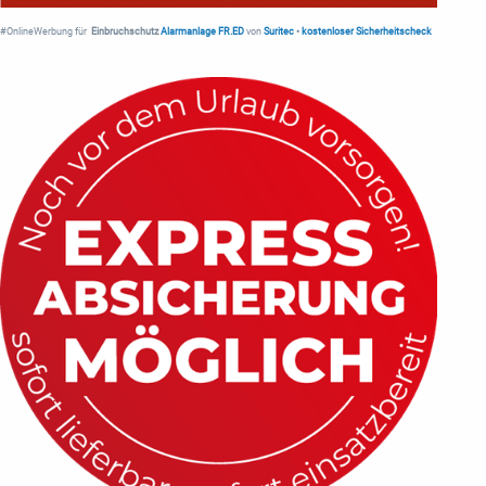
#OnlineWerbung für
Einbruchschutz
Alarmanlage FR.ED
von
Suritec
•
kostenloser Sicherheitscheck