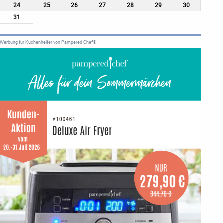
24
25
26
27
28
29
30
31
Werbung für Küchenhelfer von Pampered Chef®