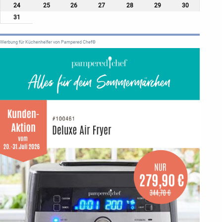
24
25
26
27
28
29
30
31
Werbung für Küchenhelfer von Pampered Chef®