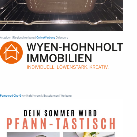
Anzeigen | Regionalwerbung |
OnlineWerbung
Oldenburg
Pampered Chef®
Antihaft Keramik-Bratpfannen | Werbung