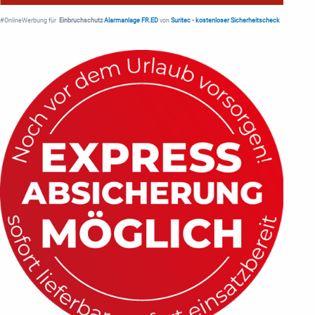
#OnlineWerbung für
Einbruchschutz
Alarmanlage FR.ED
von
Suritec
•
kostenloser Sicherheitscheck