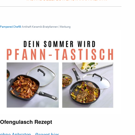
Pampered Chef®
Antihaft Keramik-Bratpfannen | Werbung
Ofengulasch Rezept
ohne Anbraten -
Rezept hier ...