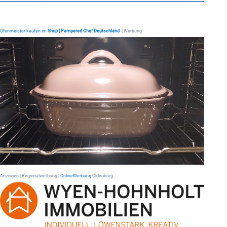
Ofenmeister kaufen im
Shop | Pampered Chef Deutschland
| Werbung
Anzeigen | Regionalwerbung |
OnlineWerbung
Oldenburg