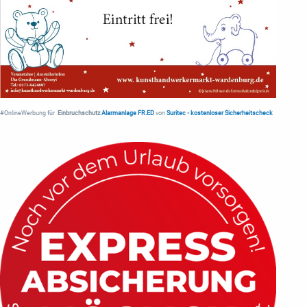
#OnlineWerbung für
Einbruchschutz
Alarmanlage FR.ED
von
Suritec
•
kostenloser Sicherheitscheck