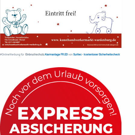
#OnlineWerbung für
Einbruchschutz
Alarmanlage FR.ED
von
Suritec
•
kostenloser Sicherheitscheck