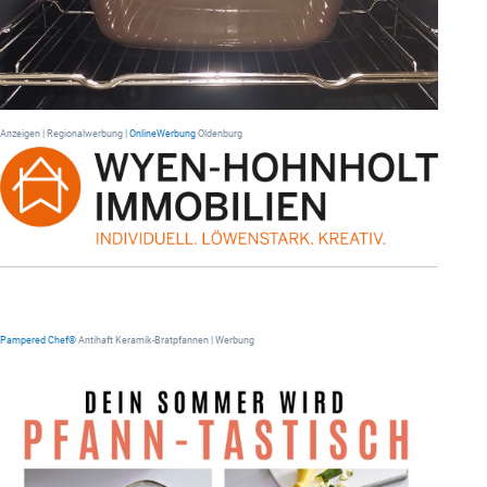
Anzeigen | Regionalwerbung |
OnlineWerbung
Oldenburg
Pampered Chef®
Antihaft Keramik-Bratpfannen | Werbung