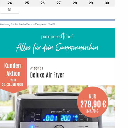
24
25
26
27
28
29
30
31
Werbung für Küchenhelfer von Pampered Chef®