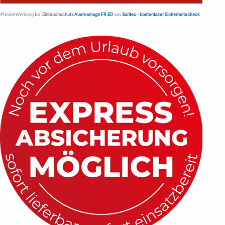
#OnlineWerbung für
Einbruchschutz
Alarmanlage FR.ED
von
Suritec
•
kostenloser Sicherheitscheck