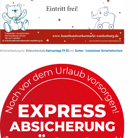
#OnlineWerbung für
Einbruchschutz
Alarmanlage FR.ED
von
Suritec
•
kostenloser Sicherheitscheck