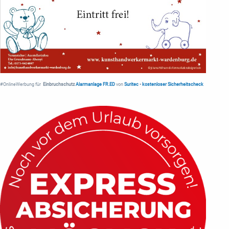
#OnlineWerbung für
Einbruchschutz
Alarmanlage FR.ED
von
Suritec
•
kostenloser Sicherheitscheck