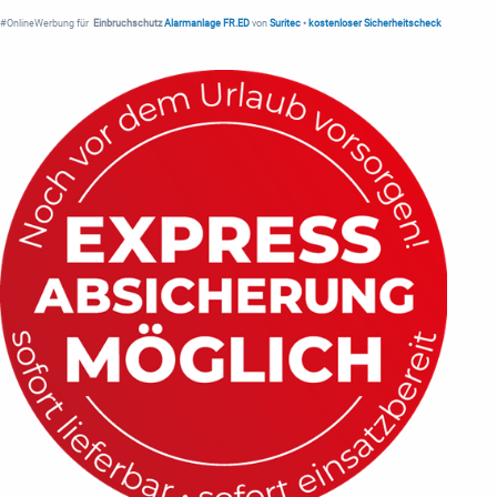
#OnlineWerbung für
Einbruchschutz
Alarmanlage FR.ED
von
Suritec
•
kostenloser Sicherheitscheck