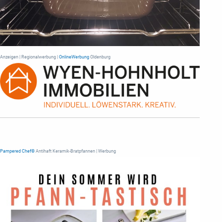
Anzeigen | Regionalwerbung |
OnlineWerbung
Oldenburg
Pampered Chef®
Antihaft Keramik-Bratpfannen | Werbung