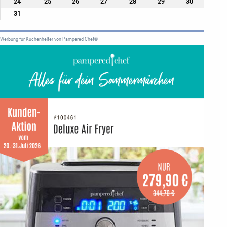
24
25
26
27
28
29
30
31
Werbung für Küchenhelfer von Pampered Chef®