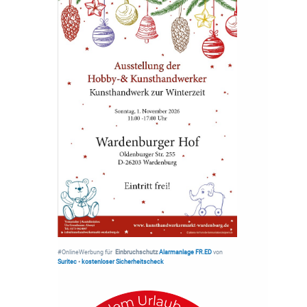
#OnlineWerbung für
Einbruchschutz
Alarmanlage FR.ED
von
Suritec
•
kostenloser Sicherheitscheck