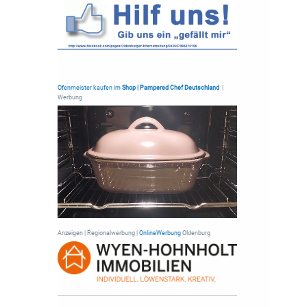
Ofenmeister kaufen im
Shop | Pampered Chef Deutschland
|
Werbung
Anzeigen | Regionalwerbung |
OnlineWerbung
Oldenburg