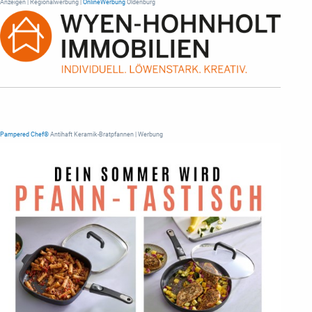
Anzeigen | Regionalwerbung |
OnlineWerbung
Oldenburg
Pampered Chef®
Antihaft Keramik-Bratpfannen | Werbung