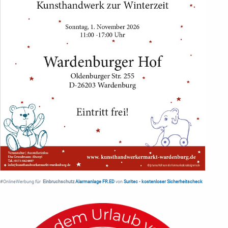
#OnlineWerbung für
Einbruchschutz
Alarmanlage FR.ED
von
Suritec
•
kostenloser Sicherheitscheck