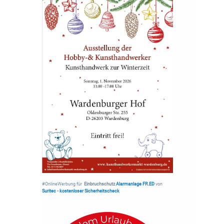
#OnlineWerbung für
Einbruchschutz
Alarmanlage FR.ED
von
Suritec
•
kostenloser Sicherheitscheck